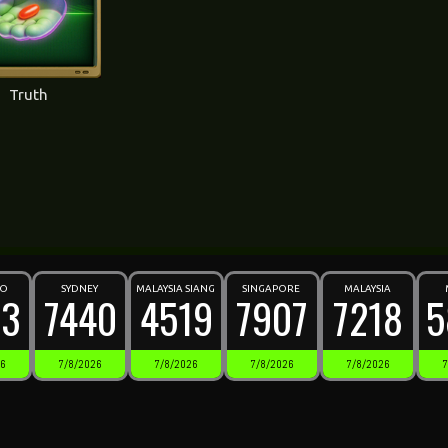
Truth
RO
SYDNEY
MALAYSIA SIANG
SINGAPORE
MALAYSIA
23
7440
4519
7907
7218
5
26
7/8/2026
7/8/2026
7/8/2026
7/8/2026
7