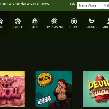
tertinggi dan terbaik di RTP1001
Selamat Datang Di Website dengan 
ME
TOGEL
SLOT
LIVE CASINO
SPORT
SABUNG
ARC