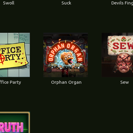
Swoll
Suck
Devils Fin
ffice Party
Orphan Organ
Sew