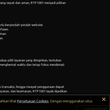
ahkan pemain untuk mengisi saldo dan menikmati
yang cepat dan aman, RTP1001 menjadi pilihan
erlu berpindah-pindah website.
isien.
aman.
an.
kup pilih layanan yang diinginkan, tentukan
in menghemat waktu dan tetap fokus menikmati
 transaksi, hingga riwayat penggunaan dapat
×
cepatan, dan keamanan, RTP1001 layak dijadikan
ahkan lihat
Persetujuan Cookies
. Dengan menggunakan situs