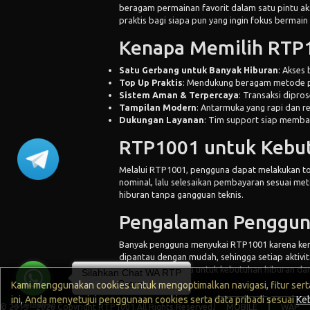
RTP1001
adalah platform masuk ke berbagai si
beragam permainan favorit dalam satu pintu ak
praktis bagi siapa pun yang ingin fokus bermai
Kenapa Memilih RTP
Satu Gerbang untuk Banyak Hiburan
: Akses
Top Up Praktis
: Mendukung beragam metode pem
Sistem Aman & Terpercaya
: Transaksi dipro
Tampilan Modern
: Antarmuka yang rapi dan
Dukungan Layanan
: Tim support siap memban
RTP1001 untuk Kebu
Melalui RTP1001, pengguna dapat melakukan top 
nominal, lalu selesaikan pembayaran sesuai me
hiburan tanpa gangguan teknis.
Pengalaman Penggun
Banyak pengguna menyukai RTP1001 karena kemud
dipantau dengan mudah, sehingga setiap aktivi
Silahkan Chat WA RTP
Group
pusat akses utama untuk kebutuhan hiburan dan
Kami menggunakan cookies untuk mengoptimalkan navigasi, fitur serta
ini, Anda menyetujui penggunaan cookies serta data pribadi sesuai
Keb