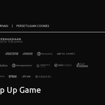
RIVASI
|
PERSETUJUAN COOKIES
op Up Game