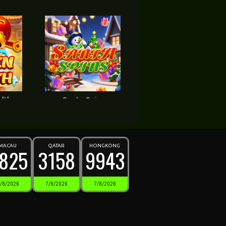
lth
Santa Spins
MACAU
QATAR
HONGKONG
825
3158
9943
/8/2026
7/8/2026
7/8/2026
nia
Cosmic Riches