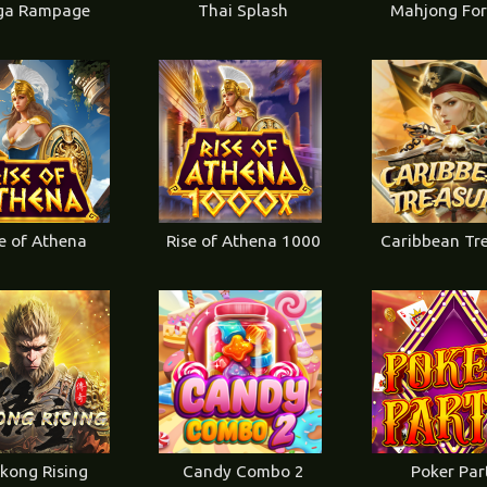
ga Rampage
Thai Splash
Mahjong For
e of Athena
Rise of Athena 1000
Caribbean Tr
kong Rising
Candy Combo 2
Poker Par