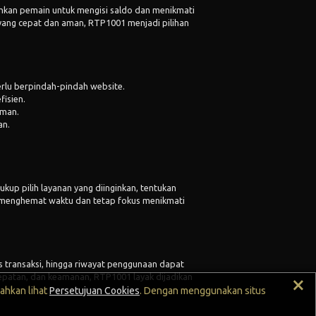
ahkan pemain untuk mengisi saldo dan menikmati
yang cepat dan aman, RTP1001 menjadi pilihan
erlu berpindah-pindah website.
isien.
aman.
an.
kup pilih layanan yang diinginkan, tentukan
in menghemat waktu dan tetap fokus menikmati
 transaksi, hingga riwayat penggunaan dapat
×
cepatan, dan keamanan, RTP1001 layak dijadikan
ahkan lihat
Persetujuan Cookies
. Dengan menggunakan situs