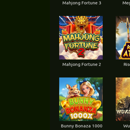
Mahjong Fortune 3
Me
Mahjong Fortune 2
Ris
Bunny Bonaza 1000
Wu