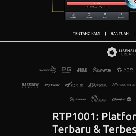
TENTANG KAMI
|
BANTUAN
|
RTP1001: Platfo
Terbaru & Terbe