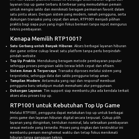
RTP1001
adalah platform masuk ke berbagai situs hiburan digital dan
layanan top up game terbaru & terbesar yang memudahkan pemain
untuk mengisi saldo dan menikmati beragam permainan favorit dalam
satu pintu akses. Dengan sistem yang modern, ramah pengguna, serta
dukungan transaksi yang cepat dan aman, RTP1001 menjadi pilihan
praktis bagi siapa pun yang ingin fokus bermain tanpa repot mengurus
teknis pembayaran.
Kenapa Memilih RTP1001?
Satu Gerbang untuk Banyak Hiburan
: Akses berbagai layanan hiburan
dan game online cukup lewat satu platform tanpa perlu berpindah-
pindah website.
Top Up Praktis
: Mendukung beragam metode pembayaran populer
sehingga proses pengisian saldo terasa lebih cepat dan efisien.
Sistem Aman & Terpercaya
: Transaksi diproses melalui sistem yang
terproteksi, sehingga data dan saldo pengguna tetap aman.
Tampilan Modern
: Antarmuka yang rapi dan responsif membuat
pengguna baru sekalipun mudah memahami alur penggunaan.
Dukungan Layanan
: Tim support siap membantu jika ada kendala terkait
akses atau proses top up.
RTP1001 untuk Kebutuhan Top Up Game
Melalui RTP1001, pengguna dapat melakukan top up untuk berbagai
jenis game dan layanan hiburan digital secara terpusat. Cukup pilih
layanan yang diinginkan, tentukan nominal, lalu selesaikan pembayaran
sesuai metode yang tersedia. Proses yang ringkas dan terstruktur ini
membantu pemain menghemat waktu dan tetap fokus menikmati