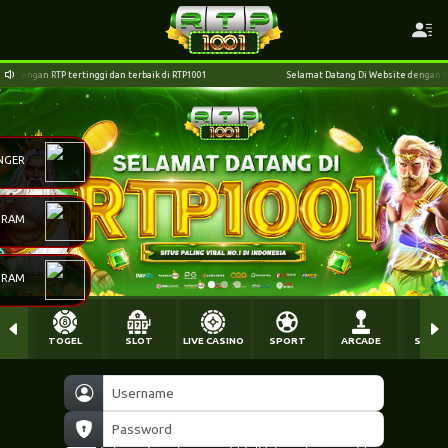
 RTP tertinggi dan terbaik di RTP1001
Selamat Datang Di Website dengan RTP tertingg
NGER
GRAM
GRAM
TOGEL
SLOT
LIVE CASINO
SPORT
ARCADE
SABU