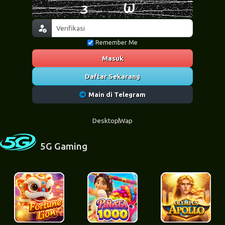
Remember Me
Masuk
Daftar Sekarang
Main di Telegram
Desktop
Wap
5G Gaming