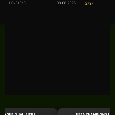
HONGKONG
08-08-2026
2797