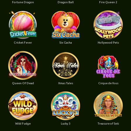
Fortune Dragon
Dragon Ball
Fire Queen 2
Cricket Fever
Six Gacha
Hollywood Pets
Queen Of Dead
Xmas Tales
Cirque de fous
Wild Fudge
Lucky 3
Treasure of Seti