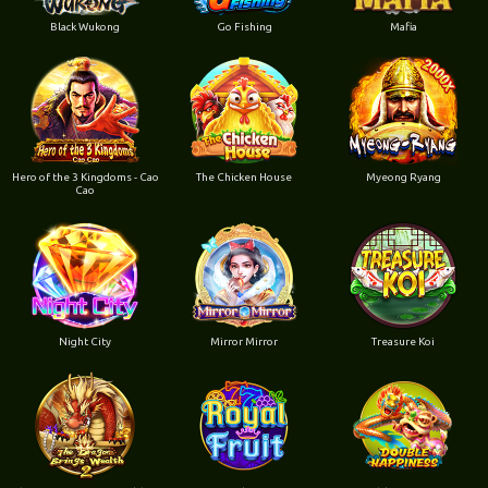
Black Wukong
Go Fishing
Mafia
Hero of the 3 Kingdoms - Cao
The Chicken House
Myeong Ryang
Cao
Night City
Mirror Mirror
Treasure Koi