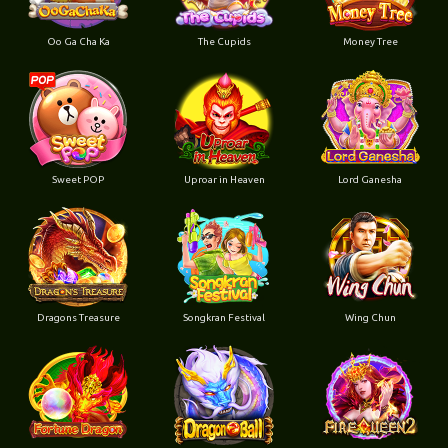
Oo Ga Cha Ka
The Cupids
Money Tree
Sweet POP
Uproar in Heaven
Lord Ganesha
Dragons Treasure
Songkran Festival
Wing Chun