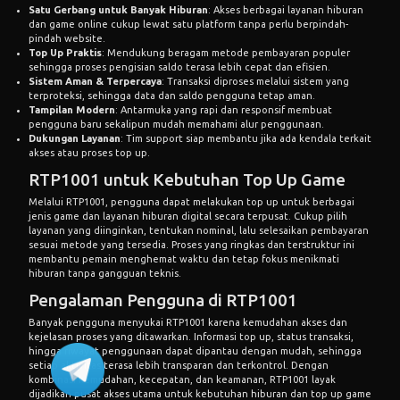
Satu Gerbang untuk Banyak Hiburan
: Akses berbagai layanan hiburan
dan game online cukup lewat satu platform tanpa perlu berpindah-
pindah website.
Top Up Praktis
: Mendukung beragam metode pembayaran populer
sehingga proses pengisian saldo terasa lebih cepat dan efisien.
Sistem Aman & Terpercaya
: Transaksi diproses melalui sistem yang
terproteksi, sehingga data dan saldo pengguna tetap aman.
Tampilan Modern
: Antarmuka yang rapi dan responsif membuat
pengguna baru sekalipun mudah memahami alur penggunaan.
Dukungan Layanan
: Tim support siap membantu jika ada kendala terkait
akses atau proses top up.
RTP1001 untuk Kebutuhan Top Up Game
Melalui RTP1001, pengguna dapat melakukan top up untuk berbagai
jenis game dan layanan hiburan digital secara terpusat. Cukup pilih
layanan yang diinginkan, tentukan nominal, lalu selesaikan pembayaran
sesuai metode yang tersedia. Proses yang ringkas dan terstruktur ini
membantu pemain menghemat waktu dan tetap fokus menikmati
hiburan tanpa gangguan teknis.
Pengalaman Pengguna di RTP1001
Banyak pengguna menyukai RTP1001 karena kemudahan akses dan
kejelasan proses yang ditawarkan. Informasi top up, status transaksi,
hingga riwayat penggunaan dapat dipantau dengan mudah, sehingga
setiap aktivitas terasa lebih transparan dan terkontrol. Dengan
kombinasi kemudahan, kecepatan, dan keamanan, RTP1001 layak
dijadikan pusat akses utama untuk kebutuhan hiburan dan top up game