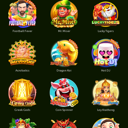
Football Fever
Mr. Miser
Lucky Tigers
Acrobatics
Dragon Koi
Hot DJ
Greek Gods
Coin Spinner
Loy Krathong