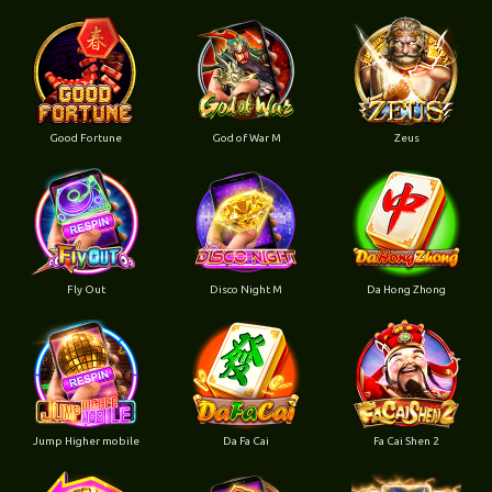
Good Fortune
God of War M
Zeus
Fly Out
Disco Night M
Da Hong Zhong
Jump Higher mobile
Da Fa Cai
Fa Cai Shen 2