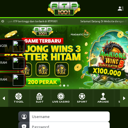
n terbaik di RTP1001
Selamat Datang Di Website dengan RTP tertinggi dan terbaik di
NGER
GRAM
GRAM
TOGEL
SLOT
LIVE CASINO
SPORT
ARCADE
SABU