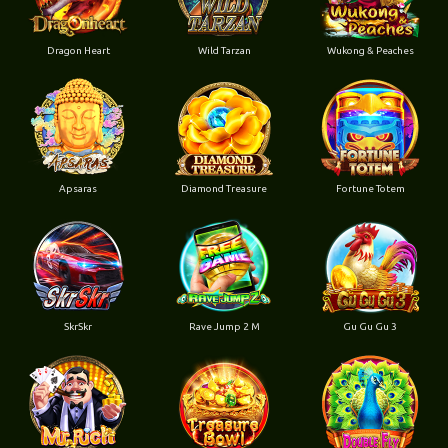
Dragon Heart
Wild Tarzan
Wukong & Peaches
Apsaras
Diamond Treasure
Fortune Totem
SkrSkr
Rave Jump 2 M
Gu Gu Gu 3