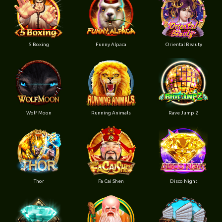
5 Boxing
Funny Alpaca
Oriental Beauty
Wolf Moon
Running Animals
Rave Jump 2
Thor
Fa Cai Shen
Disco Night