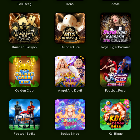
Pok Deng
Keno
Atom
Thunder Blackjack
Thunder Dice
Royal Tiger Baccarat
Golden Crab
Angel And Devil
Football Fever
Football Strike
Zodiac Bingo
Koi Bingo