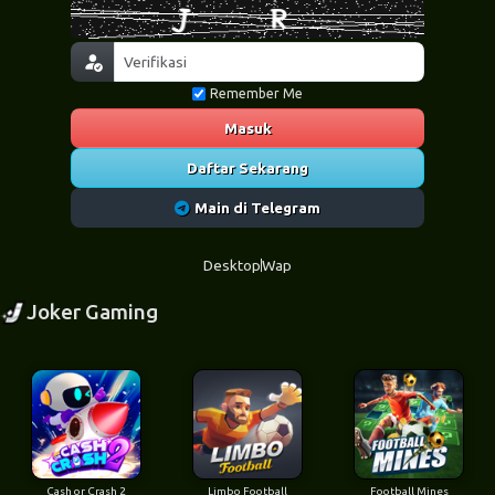
Remember Me
Masuk
Daftar Sekarang
Main di Telegram
Desktop
Wap
Joker Gaming