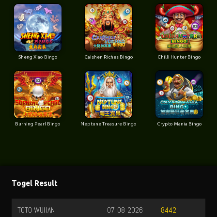
Sheng Xiao Bingo
Caishen Riches Bingo
Chilli Hunter Bingo
Burning Pearl Bingo
Neptune Treasure Bingo
Crypto Mania Bingo
Togel Result