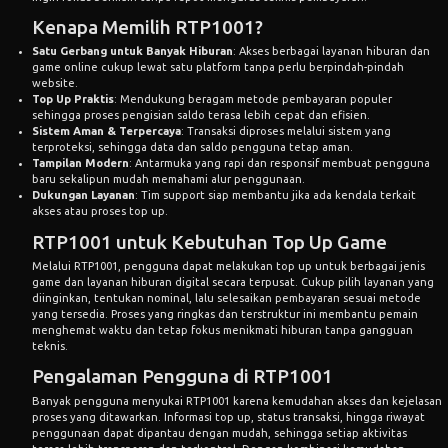
Kenapa Memilih RTP1001?
Satu Gerbang untuk Banyak Hiburan
: Akses berbagai layanan hiburan dan
game online cukup lewat satu platform tanpa perlu berpindah-pindah
website.
Top Up Praktis
: Mendukung beragam metode pembayaran populer
sehingga proses pengisian saldo terasa lebih cepat dan efisien.
Sistem Aman & Terpercaya
: Transaksi diproses melalui sistem yang
terproteksi, sehingga data dan saldo pengguna tetap aman.
Tampilan Modern
: Antarmuka yang rapi dan responsif membuat pengguna
baru sekalipun mudah memahami alur penggunaan.
Dukungan Layanan
: Tim support siap membantu jika ada kendala terkait
akses atau proses top up.
RTP1001 untuk Kebutuhan Top Up Game
Melalui RTP1001, pengguna dapat melakukan top up untuk berbagai jenis
game dan layanan hiburan digital secara terpusat. Cukup pilih layanan yang
diinginkan, tentukan nominal, lalu selesaikan pembayaran sesuai metode
yang tersedia. Proses yang ringkas dan terstruktur ini membantu pemain
menghemat waktu dan tetap fokus menikmati hiburan tanpa gangguan
teknis.
Pengalaman Pengguna di RTP1001
Banyak pengguna menyukai RTP1001 karena kemudahan akses dan kejelasan
proses yang ditawarkan. Informasi top up, status transaksi, hingga riwayat
penggunaan dapat dipantau dengan mudah, sehingga setiap aktivitas