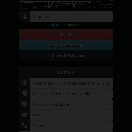
Remember Me
Masuk
Daftar Sekarang
Main di Telegram
DAFTAR