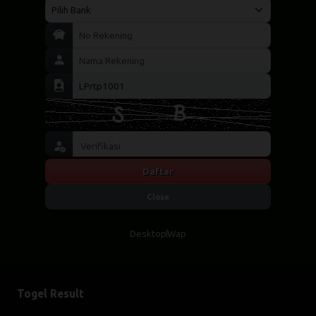
Daftar
Close
Desktop
Wap
Togel Result